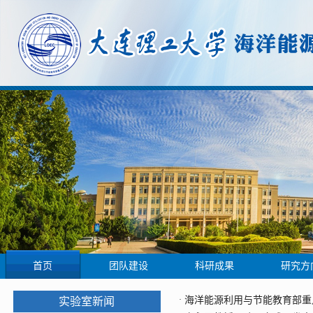
首页
团队建设
科研成果
研究方
·
海洋能源利用与节能教育部重
实验室新闻