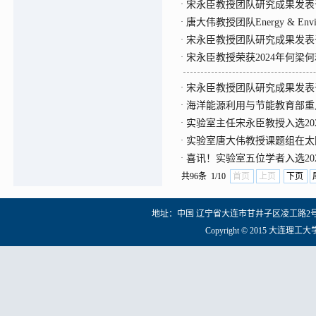
·
宋永臣教授团队研究成果发表于《Nat
·
唐大伟教授团队Energy & E
·
宋永臣教授团队研究成果发表于《
·
宋永臣教授荣获2024年何梁
·
宋永臣教授团队研究成果发表于《Nat
·
海洋能源利用与节能教育部重
·
实验室主任宋永臣教授入选20
·
实验室唐大伟教授课题组在太
·
喜讯！实验室五位学者入选20
共96条 1/10
首页
上页
下页
地址：中国 辽宁省大连市甘井子区凌工路2号，邮编11602
Copyright © 2015