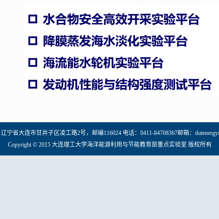
宁省大连市甘井子区凌工路2号，邮编116024 电话：0411-84708367邮箱：dutenergy@dlu
Copyright © 2015 大连理工大学海洋能源利用与节能教育部重点实验室 版权所有